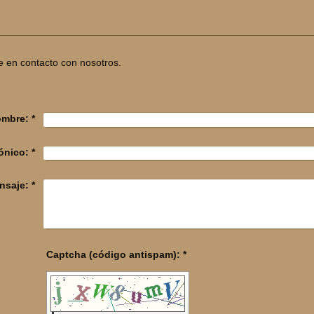
en contacto con nosotros.
mbre:
*
ónico:
*
nsaje:
*
Captcha (código antispam): *